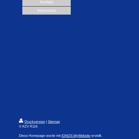
Kontakt
Impressum
Druckversion
|
Sitemap
© KZV R116
Diese Homepage wurde mit
IONOS MyWebsite
erstellt.