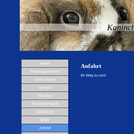
Kaninch
News
Anfahrt
Vereinsgeschichte
Ihr Weg zu uns!
Unser Verein
Termine
Aktuelles
Kaninchenmarkt
Gästebuch
Bilder
Anfahrt